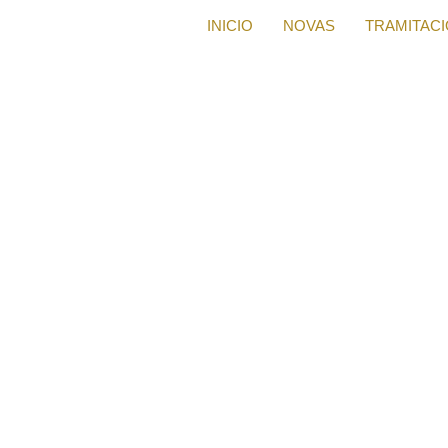
INICIO
NOVAS
TRAMITAC
upo lactación para famil