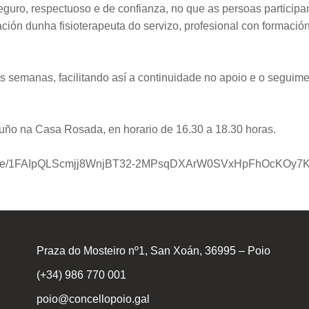
uro, respectuoso e de confianza, no que as persoas participan
ón dunha fisioterapeuta do servizo, profesional con formación
s semanas, facilitando así a continuidade no apoio e o seguim
e xuño na Casa Rosada, en horario de 16.30 a 18.30 horas.
rms/d/e/1FAIpQLScmjj8WnjBT32-2MPsqDXArW0SVxHpFhOcKOy7
Praza do Mosteiro nº1, San Xoán, 36995 – Poio
(+34) 986 770 001
poio@concellopoio.gal