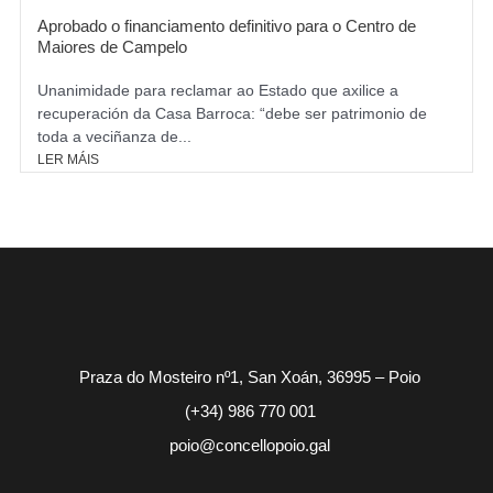
Aprobado o financiamento definitivo para o Centro de
Maiores de Campelo
Unanimidade para reclamar ao Estado que axilice a
recuperación da Casa Barroca: “debe ser patrimonio de
toda a veciñanza de...
LER MÁIS
Praza do Mosteiro nº1, San Xoán, 36995 – Poio
(+34) 986 770 001
poio@concellopoio.gal