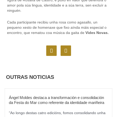
figura de Rosalía de Castro, e puxo en valor que defendía o
amor pola súa lingua, identidade e a súa terra, sen excluír a
ninguén.
Cada participante recibiu unha rosa como agasallo, un
pequeno xesto de homenaxe que fixo aínda máis especial o
encontro, que rematou coa música da gaita de
Vides Novas.
F
I
a
n
c
s
e
t
b
a
o
g
OUTRAS NOTICIAS
o
r
k
a
m
Ángel Moldes destaca a transformación e consolidación
da Festa do Mar como referente da identidade mariñeira
“Ao longo destas catro edicións, fomos consolidando unha