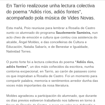
En Tarrío realizouse unha lectura colectiva
do poema “Adiós ríos, adiós fontes”,
acompañado pola música de Vides Novas.
Esta mañá, Poio reuniuse para lembrar a Rosalía de Castro
xunto co alumnado do programa
Saudemente Samieira,
nun
acto cheo de emoción e cultura que contou coa asistencia do
alcalde, Ángel Moldes, e das concelleiras de Cultura e
Educación, Natalia Sabarís, e de Benestar e Igualdade,
Natividad Torres.
O punto forte foi a lectura colectiva do poema
“Adiós ríos,
adiós fontes”
, un dos máis coñecidos da escritora, nunha
contorna excpecional, en Tarrío, ao carón de paisaxes como
os que inspiraban a Rosalía de Castro. Foi un momento para
compartir palabra, memoria e sentimentos arredor dunha das
voces máis importantes da nosa literatura.
Moldes agradeceu a participación do alumnado, que durante
os días previos estiveron traballando nos talleres en torno á