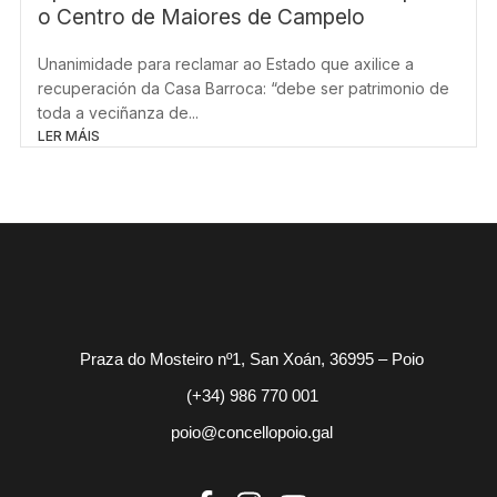
o Centro de Maiores de Campelo
Unanimidade para reclamar ao Estado que axilice a
recuperación da Casa Barroca: “debe ser patrimonio de
toda a veciñanza de...
LER MÁIS
Praza do Mosteiro nº1, San Xoán, 36995 – Poio
(+34) 986 770 001
poio@concellopoio.gal