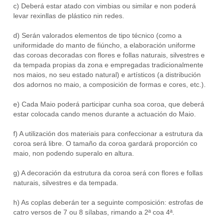
c) Deberá estar atado con vimbias ou similar e non poderá
levar rexinllas de plástico nin redes.
d) Serán valorados elementos de tipo técnico (como a
uniformidade do manto de fiúncho, a elaboración uniforme
das coroas decoradas con flores e follas naturais, silvestres e
da tempada propias da zona e empregadas tradicionalmente
nos maios, no seu estado natural) e artísticos (a distribución
dos adornos no maio, a composición de formas e cores, etc.).
e) Cada Maio poderá participar cunha soa coroa, que deberá
estar colocada cando menos durante a actuación do Maio.
f) A utilización dos materiais para confeccionar a estrutura da
coroa será libre. O tamaño da coroa gardará proporción co
maio, non podendo superalo en altura.
g) A decoración da estrutura da coroa será con flores e follas
naturais, silvestres e da tempada.
h) As coplas deberán ter a seguinte composición: estrofas de
catro versos de 7 ou 8 sílabas, rimando a 2ª coa 4ª.