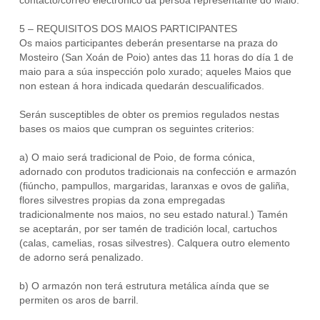
contacto/correo electrónico da persoa representante do Maio.
5 – REQUISITOS DOS MAIOS PARTICIPANTES
Os maios participantes deberán presentarse na praza do
Mosteiro (San Xoán de Poio) antes das 11 horas do día 1 de
maio para a súa inspección polo xurado; aqueles Maios que
non estean á hora indicada quedarán descualificados.
Serán susceptibles de obter os premios regulados nestas
bases os maios que cumpran os seguintes criterios:
a) O maio será tradicional de Poio, de forma cónica,
adornado con produtos tradicionais na confección e armazón
(fiúncho, pampullos, margaridas, laranxas e ovos de galiña,
flores silvestres propias da zona empregadas
tradicionalmente nos maios, no seu estado natural.) Tamén
se aceptarán, por ser tamén de tradición local, cartuchos
(calas, camelias, rosas silvestres). Calquera outro elemento
de adorno será penalizado.
b) O armazón non terá estrutura metálica aínda que se
permiten os aros de barril.