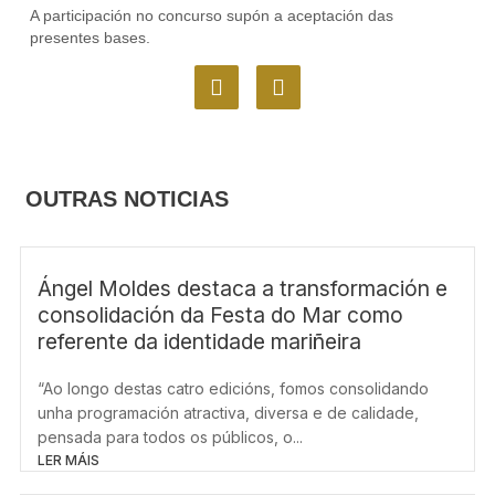
A participación no concurso supón a aceptación das
presentes bases.
F
I
a
n
c
s
e
t
b
a
o
g
OUTRAS NOTICIAS
o
r
k
a
m
Ángel Moldes destaca a transformación e
consolidación da Festa do Mar como
referente da identidade mariñeira
“Ao longo destas catro edicións, fomos consolidando
unha programación atractiva, diversa e de calidade,
pensada para todos os públicos, o...
LER MÁIS