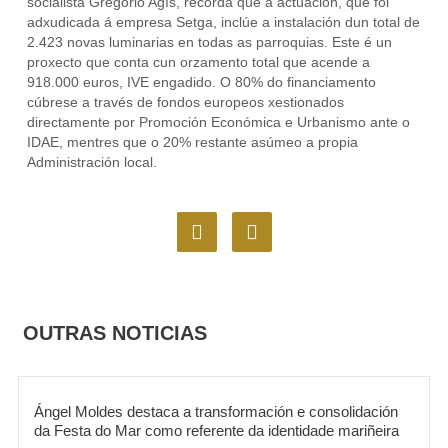
socialista Gregorio Agís, recorda que a actuación, que foi
adxudicada á empresa Setga, inclúe a instalación dun total de
2.423 novas luminarias en todas as parroquias. Este é un
proxecto que conta cun orzamento total que acende a
918.000 euros, IVE engadido. O 80% do financiamento
cúbrese a través de fondos europeos xestionados
directamente por Promoción Económica e Urbanismo ante o
IDAE, mentres que o 20% restante asúmeo a propia
Administración local.
F
I
a
n
c
s
e
t
b
a
o
g
OUTRAS NOTICIAS
o
r
k
a
m
Ángel Moldes destaca a transformación e consolidación
da Festa do Mar como referente da identidade mariñeira