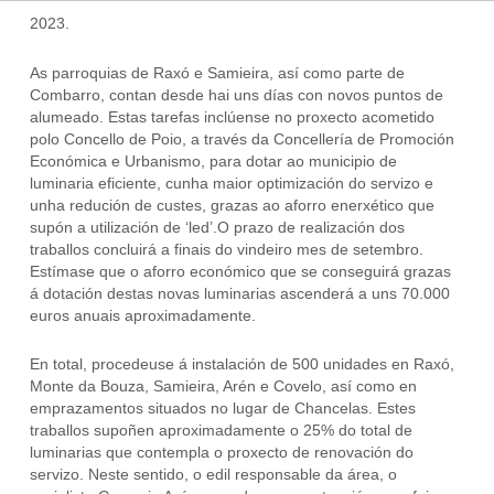
2023.
As parroquias de Raxó e Samieira, así como parte de
Combarro, contan desde hai uns días con novos puntos de
alumeado. Estas tarefas inclúense no proxecto acometido
polo Concello de Poio, a través da Concellería de Promoción
Económica e Urbanismo, para dotar ao municipio de
luminaria eficiente, cunha maior optimización do servizo e
unha redución de custes, grazas ao aforro enerxético que
supón a utilización de ‘led’.O prazo de realización dos
traballos concluirá a finais do vindeiro mes de setembro.
Estímase que o aforro económico que se conseguirá grazas
á dotación destas novas luminarias ascenderá a uns 70.000
euros anuais aproximadamente.
En total, procedeuse á instalación de 500 unidades en Raxó,
Monte da Bouza, Samieira, Arén e Covelo, así como en
emprazamentos situados no lugar de Chancelas. Estes
traballos supoñen aproximadamente o 25% do total de
luminarias que contempla o proxecto de renovación do
servizo. Neste sentido, o edil responsable da área, o