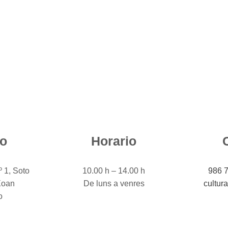
o
Horario
º 1, Soto
10.00 h – 14.00 h
986 
Xoan
De luns a venres
cultur
o