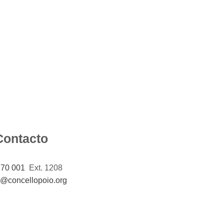
Contacto
770 001
Ext. 1208
a@concellopoio.org