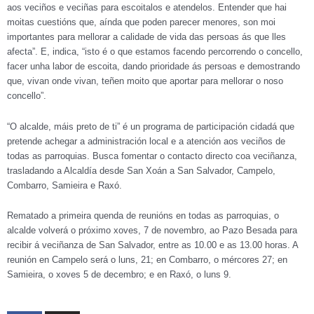
aos veciños e veciñas para escoitalos e atendelos. Entender que hai
moitas cuestións que, aínda que poden parecer menores, son moi
importantes para mellorar a calidade de vida das persoas ás que lles
afecta”. E, indica, “isto é o que estamos facendo percorrendo o concello,
facer unha labor de escoita, dando prioridade ás persoas e demostrando
que, vivan onde vivan, teñen moito que aportar para mellorar o noso
concello”.
“O alcalde, máis preto de ti” é un programa de participación cidadá que
pretende achegar a administración local e a atención aos veciños de
todas as parroquias. Busca fomentar o contacto directo coa veciñanza,
trasladando a Alcaldía desde San Xoán a San Salvador, Campelo,
Combarro, Samieira e Raxó.
Rematado a primeira quenda de reunións en todas as parroquias, o
alcalde volverá o próximo xoves, 7 de novembro, ao Pazo Besada para
recibir á veciñanza de San Salvador, entre as 10.00 e as 13.00 horas. A
reunión en Campelo será o luns, 21; en Combarro, o mércores 27; en
Samieira, o xoves 5 de decembro; e en Raxó, o luns 9.