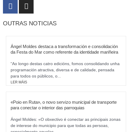
F
I
a
n
c
s
OUTRAS NOTICIAS
e
t
b
a
o
g
o
r
Ángel Moldes destaca a transformación e consolidación
k
da Festa do Mar como referente da identidade mariñeira
a
m
“Ao longo destas catro edicións, fomos consolidando unha
programación atractiva, diversa e de calidade, pensada
para todos os públicos, o...
LER MÁIS
«Poio en Ruta», o novo servizo municipal de transporte
para conectar o interior das parroquias
Ángel Moldes: «O obxectivo é conectar as principais zonas
de interese do municipio para que todas as persoas,
especialmente aquelas...