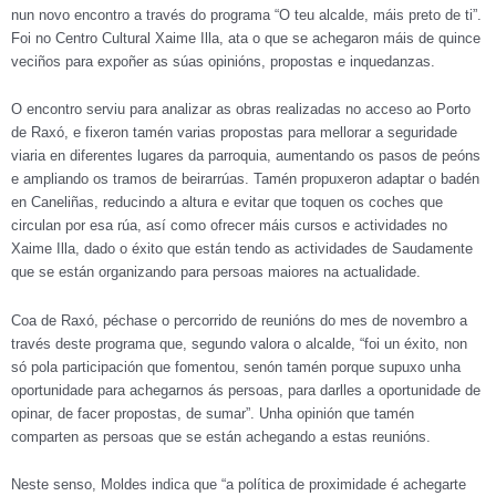
nun novo encontro a través do programa “O teu alcalde, máis preto de ti”.
Foi no Centro Cultural Xaime Illa, ata o que se achegaron máis de quince
veciños para expoñer as súas opinións, propostas e inquedanzas.
O encontro serviu para analizar as obras realizadas no acceso ao Porto
de Raxó, e fixeron tamén varias propostas para mellorar a seguridade
viaria en diferentes lugares da parroquia, aumentando os pasos de peóns
e ampliando os tramos de beirarrúas. Tamén propuxeron adaptar o badén
en Caneliñas, reducindo a altura e evitar que toquen os coches que
circulan por esa rúa, así como ofrecer máis cursos e actividades no
Xaime Illa, dado o éxito que están tendo as actividades de Saudamente
que se están organizando para persoas maiores na actualidade.
Coa de Raxó, péchase o percorrido de reunións do mes de novembro a
través deste programa que, segundo valora o alcalde, “foi un éxito, non
só pola participación que fomentou, senón tamén porque supuxo unha
oportunidade para achegarnos ás persoas, para darlles a oportunidade de
opinar, de facer propostas, de sumar”. Unha opinión que tamén
comparten as persoas que se están achegando a estas reunións.
Neste senso, Moldes indica que “a política de proximidade é achegarte