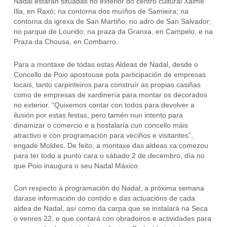
Nadal estarán situadas no exterior do centro cultural Xaime
Illa, en Raxó; na contorna dos muíños de Samieira; na
contorna da igrexa de San Martiño; no adro de San Salvador;
no parque de Lourido; na praza da Granxa, en Campelo; e na
Praza da Chousa, en Combarro.
Para a montaxe de todas estas Aldeas de Nadal, desde o
Concello de Poio apostouse pola participación de empresas
locais, tanto carpinteiros para construír as propias casiñas
como de empresas de xardinería para montar os decorados
no exterior. “Quixemos contar con todos para devolver a
ilusión por estas festas, pero tamén nun intento para
dinamizar o comercio e a hostalaría cun concello máis
atractivo e con programación para veciños e visitantes”,
engade Moldes. De feito, a montaxe das aldeas xa comezou
para ter todo a punto cara o sábado 2 de decembro, día no
que Poio inaugura o seu Nadal Máxico.
Con respecto á programación do Nadal, a próxima semana
darase información do contido e das actuacións de cada
aldea de Nadal, así como da carpa que se instalará na Seca
o venres 22, e que contará con obradoiros e actividades para