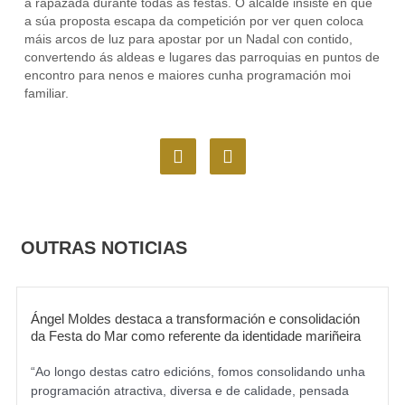
a rapazada durante todas as festas. O alcalde insiste en que
a súa proposta escapa da competición por ver quen coloca
máis arcos de luz para apostar por un Nadal con contido,
convertendo ás aldeas e lugares das parroquias en puntos de
encontro para nenos e maiores cunha programación moi
familiar.
F
I
a
n
c
s
e
t
b
a
o
g
OUTRAS NOTICIAS
o
r
k
a
m
Ángel Moldes destaca a transformación e consolidación
da Festa do Mar como referente da identidade mariñeira
“Ao longo destas catro edicións, fomos consolidando unha
programación atractiva, diversa e de calidade, pensada