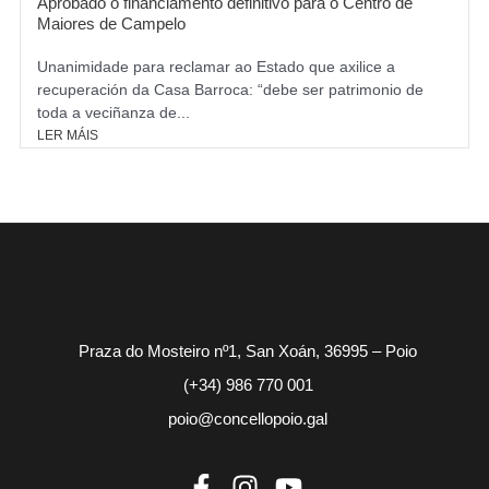
Aprobado o financiamento definitivo para o Centro de
Maiores de Campelo
Unanimidade para reclamar ao Estado que axilice a
recuperación da Casa Barroca: “debe ser patrimonio de
toda a veciñanza de...
LER MÁIS
Praza do Mosteiro nº1, San Xoán, 36995 – Poio
(+34) 986 770 001
poio@concellopoio.gal