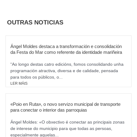
c
s
e
t
b
a
o
g
OUTRAS NOTICIAS
o
r
k
a
m
Ángel Moldes destaca a transformación e consolidación
da Festa do Mar como referente da identidade mariñeira
“Ao longo destas catro edicións, fomos consolidando unha
programación atractiva, diversa e de calidade, pensada
para todos os públicos, o...
LER MÁIS
«Poio en Ruta», o novo servizo municipal de transporte
para conectar o interior das parroquias
Ángel Moldes: «O obxectivo é conectar as principais zonas
de interese do municipio para que todas as persoas,
especialmente aquelas...