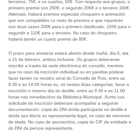
terceiros, 75€, e os cuartos, 50€. Con respecto aos grupos, o
primeiro premio son 250€, o segundo 205€ e o terceiro 160€.
Ademais, haberá premios especiais choqueiro e animación
que son compatibles co resto de premios e que repartirán
nos dous casos 200€ para o primeiro clasificado, 155€ para o
segundo e 110€ para o terceiro. No caso do choqueiro,
haberá tamén un cuarto premio de 80€.
O prazo para anotarse estará aberto desde mañá, día 6, ata
o 21 de febreiro, ambos inclusive. Os grupos deberanse
inscribir a través da sede electrónica do concello, mentres
que no caso da inscrición individual ou en parellas pódese
facer tamén no rexistro xeral do Concello de Poio, entre as
8:30 e as 14:00 horas ou, só nestas dúas categorías, facer a
inscrición o mesmo día do desfile, entre as 9.30 e as 11.00
horas nas inmediacións da Biblioteca Municipal. Xunto coa
solicitude de inscrición deberase acompañar a seguinte
documentación: copia do DNI do/da participarte no desfile e
do/da seu titor/a ou representante legal, no caso de menores
de idade. No caso de asociacións, copia do CIF da entidade e
do DNI da persoa representante.