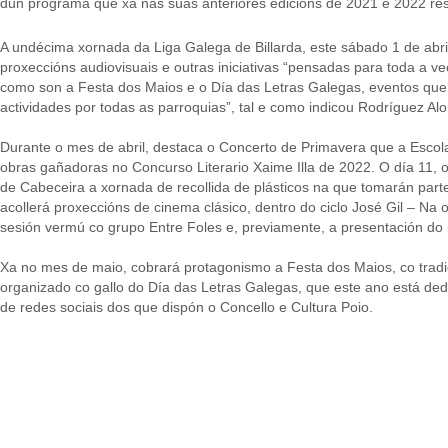
dun programa que xa nas súas anteriores edicións de 2021 e 2022 resu
A undécima xornada da Liga Galega de Billarda, este sábado 1 de abril
proxeccións audiovisuais e outras iniciativas “pensadas para toda a v
como son a Festa dos Maios e o Día das Letras Galegas, eventos que
actividades por todas as parroquias”, tal e como indicou Rodríguez Al
Durante o mes de abril, destaca o Concerto de Primavera que a Escol
obras gañadoras no Concurso Literario Xaime Illa de 2022. O día 11, o
de Cabeceira a xornada de recollida de plásticos na que tomarán part
acollerá proxeccións de cinema clásico, dentro do ciclo José Gil – N
sesión vermú co grupo Entre Foles e, previamente, a presentación do 
Xa no mes de maio, cobrará protagonismo a Festa dos Maios, co tradi
organizado co gallo do Día das Letras Galegas, que este ano está ded
de redes sociais dos que dispón o Concello e Cultura Poio.