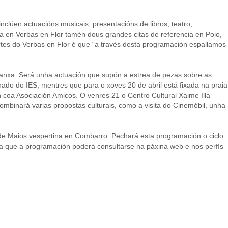
clúen actuacións musicais, presentacións de libros, teatro,
da en Verbas en Flor tamén dous grandes citas de referencia en Poio,
tes do Verbas en Flor é que “a través desta programación espallamos
ranxa. Será unha actuación que supón a estrea de pezas sobre as
nado do IES, mentres que para o xoves 20 de abril está fixada na praia
 coa Asociación Amicos. O venres 21 o Centro Cultural Xaime Illa
ombinará varias propostas culturais, como a visita do Cinemóbil, unha
de Maios vespertina en Combarro. Pechará esta programación o ciclo
ra que a programación poderá consultarse na páxina web e nos perfís