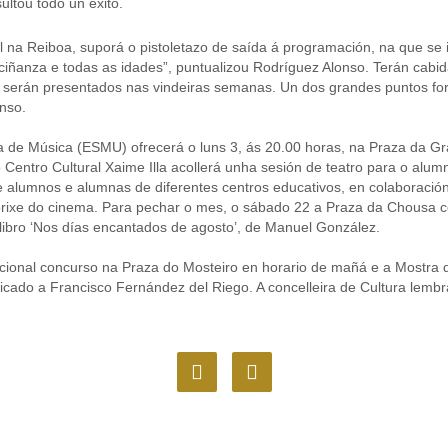
ltou todo un éxito.
 na Reiboa, suporá o pistoletazo de saída á programación, na que se in
eciñanza e todas as idades”, puntualizou Rodríguez Alonso. Terán cabi
 serán presentados nas vindeiras semanas. Un dos grandes puntos for
onso.
a de Música (ESMU) ofrecerá o luns 3, ás 20.00 horas, na Praza da G
 Centro Cultural Xaime Illa acollerá unha sesión de teatro para o alum
e alumnos e alumnas de diferentes centros educativos, en colaboración
a orixe do cinema. Para pechar o mes, o sábado 22 a Praza da Chousa c
libro ‘Nos días encantados de agosto’, de Manuel González.
cional concurso na Praza do Mosteiro en horario de mañá e a Mostra 
icado a Francisco Fernández del Riego. A concelleira de Cultura lemb
F
I
a
n
c
s
e
t
b
a