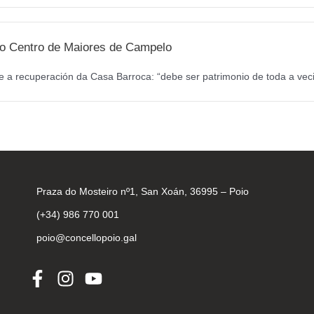
a o Centro de Maiores de Campelo
 a recuperación da Casa Barroca: “debe ser patrimonio de toda a veci
Praza do Mosteiro nº1, San Xoán, 36995 – Poio
(+34) 986 770 001
poio@concellopoio.gal