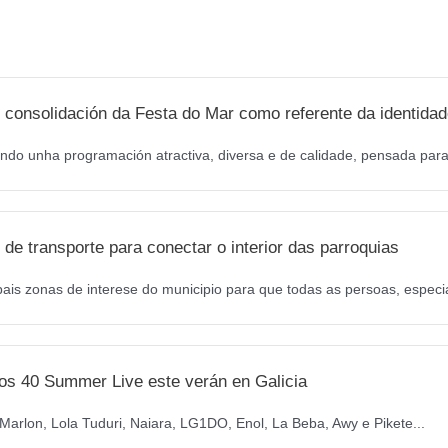
o
g
o
r
k
a
m
 consolidación da Festa do Mar como referente da identidad
ndo unha programación atractiva, diversa e de calidade, pensada para 
de transporte para conectar o interior das parroquias
pais zonas de interese do municipio para que todas as persoas, especi
os 40 Summer Live este verán en Galicia
arlon, Lola Tuduri, Naiara, LG1DO, Enol, La Beba, Awy e Pikete...